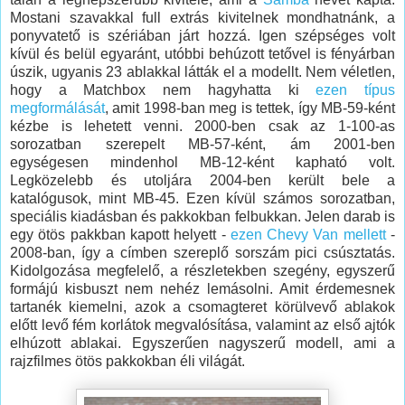
Mostani szavakkal full extrás kivitelnek mondhatnánk, a
ponyvatető is szériában járt hozzá. Igen szépséges volt
kívül és belül egyaránt, utóbbi behúzott tetővel is fényárban
úszik, ugyanis 23 ablakkal látták el a modellt. Nem véletlen,
hogy a Matchbox nem hagyhatta ki
ezen típus
megformálását
, amit 1998-ban meg is tettek, így MB-59-ként
kézbe is lehetett venni. 2000-ben csak az 1-100-as
sorozatban szerepelt MB-57-ként, ám 2001-ben
egységesen mindenhol MB-12-ként kapható volt.
Legközelebb és utoljára 2004-ben került bele a
katalógusok, mint MB-45. Ezen kívül számos sorozatban,
speciális kiadásban és pakkokban felbukkan. Jelen darab is
egy ötös pakkban kapott helyett -
ezen Chevy Van mellett
-
2008-ban, így a címben szereplő sorszám pici csúsztatás.
Kidolgozása megfelelő, a részletekben szegény, egyszerű
formájú kisbuszt nem nehéz lemásolni. Amit érdemesnek
tartanék kiemelni, azok a csomagteret körülvevő ablakok
előtt levő fém korlátok megvalósítása, valamint az első ajtók
elhúzott ablakai. Egyszerűen nagyszerű modell, ami a
rajzfilmes ötös pakkokban éli világát.