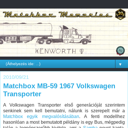
▼
2010/09/21
Matchbox MB-59 1967 Volkswagen
Transporter
A Volkswagen Transporter első generációját szerintem
senkinek sem kell bemutatni, nálunk is szerepelt már a
Matchbox egyik megvalósításában
. A fenti modellhez
hasonlóan a most bemutatott példány is egy Bus, mégpedig
talán a legnépszerűbb kivitele, ami a
Samba
nevet kapta.