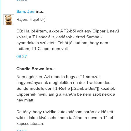
Sam. Joe
írta...
Rájen: Hüje! 8-)
CB: Ha jól értem, akkor A T2-ből volt egy Clipper L nevű
kivitel, a T1 speciális kiadások - értsd Samba -
nyomdokain született. Tehát jól tudtam, hogy nem
tudtam, T1 Clipper nem volt.
09:37
Charlie Brown írta...
Nem egészen. Azt mondja hogy a T1 sorozat
hagyományainak megfelelően (in der Tradition des
Sondermodells der T1-Reihe [„Samba-Bus“]) kezdték
Clippernek hívni, amíg a PanAm be nem szólt nekik a
név miatt.
De tény, hogy rövidke kutakodásom során az idézett
wiki oldalon kívül sehol nem találtam a nevet a T1-el
kapcsolatosan.