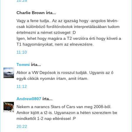
10:25
Charlie Brown írta...
Vagy a fene tudja.. Az az igazság hogy -angolos lévén-
csak különböző fordítórobotok interpretálásában tudom
értelmezni a német szöveget :D
Igen, lehet hogy magára a T2 verzióra érti hogy követi a
T1 hagyományokat, nem az elnevezésre.
11:10
Tommi
írta...
Akkor a VW Depósok is rosszul tudják. Ugyanis az ő
egyik cikkük nyomán írtam, amit írtam.
11:12
Andrew0807
írta...
Nekem a narancs Stars of Cars van meg 2008-ből.
Amikor kijött a t2-is. Ugyanazon a héten szereztem be
mindkettőt 1-2 nap eltéréssel :P
20:22