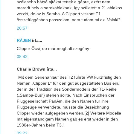
szélesebb hátsó ajtókat tettek a gépre, ezért nem
maradt hely a sarokablaknak, így született a 21 ablakos
verzió, de az is Samba. A Clippert viszont T1
összefüggésben passzolom, nem tudom mi az. Valaki?
20:57
RÁJEN
írta...
Clipper Öcsi, de már meghalt szegény.
08:42
Charlie Brown írta...
"Mit dem Serienanlauf des T2 führte VW kurzfristig den
Namen „Clipper L“ für den gut ausgestatteten Bus ein,
der in der Tradition des Sondermodells der T1-Reihe
(„Samba-Bus“) stehen sollte. Nach Einsprüchen der
Fluggesellschaft PanAm, die den Namen für ihre
Flugzeuge verwendete, musste die Bezeichnung
Clipper wieder aufgegeben werden.[2] Weitere Modelle
mit eigenständigem Namen gab es erst wieder in den
1980er-Jahren beim T3."
09:22