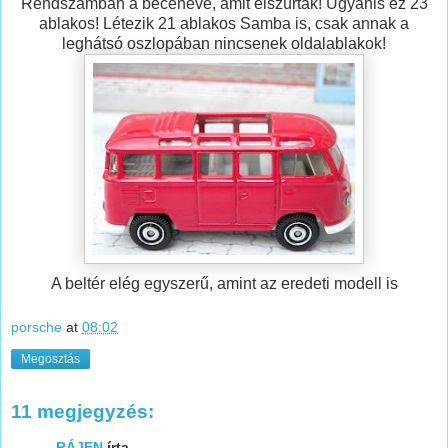
Rendszámban a beceneve, amit elszúrtak! Ugyanis ez 23
ablakos! Létezik 21 ablakos Samba is, csak annak a
leghátsó oszlopában nincsenek oldalablakok!
A beltér elég egyszerű, amint az eredeti modell is
porsche
at
08:02
Megosztás
11 megjegyzés:
RÁJEN
írta...