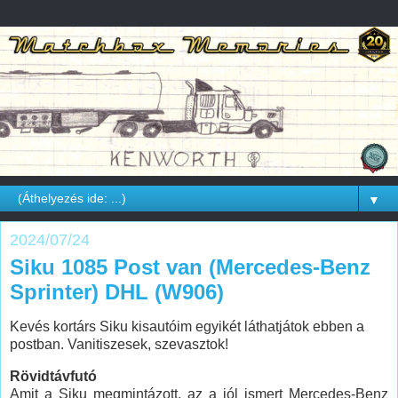
▼
2024/07/24
Siku 1085 Post van (Mercedes-Benz
Sprinter) DHL (W906)
Kevés kortárs Siku kisautóim egyikét láthatjátok ebben a
postban. Vanitiszesek, szevasztok!
Rövidtávfutó
Amit a Siku megmintázott, az a jól ismert Mercedes-Benz