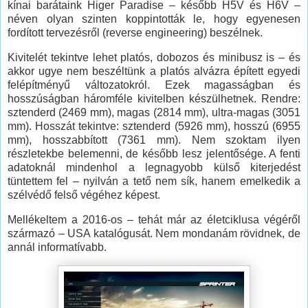
kínai barátaink Higer Paradise – később H5V és H6V –
néven olyan szinten koppintották le, hogy egyenesen
fordított tervezésről (reverse engineering) beszélnek.
Kivitelét tekintve lehet platós, dobozos és minibusz is – és
akkor ugye nem beszéltünk a platós alvázra épített egyedi
felépítményű változatokról. Ezek magasságban és
hosszúságban háromféle kivitelben készülhetnek. Rendre:
sztenderd (2469 mm), magas (2814 mm), ultra-magas (3051
mm). Hosszát tekintve: sztenderd (5926 mm), hosszú (6955
mm), hosszabbított (7361 mm). Nem szoktam ilyen
részletekbe belemenni, de később lesz jelentősége. A fenti
adatoknál mindenhol a legnagyobb külső kiterjedést
tüntettem fel – nyilván a tető nem sík, hanem emelkedik a
szélvédő felső végéhez képest.
Mellékeltem a 2016-os – tehát már az életciklusa végéről
származó – USA katalógusát. Nem mondanám rövidnek, de
annál informatívabb.