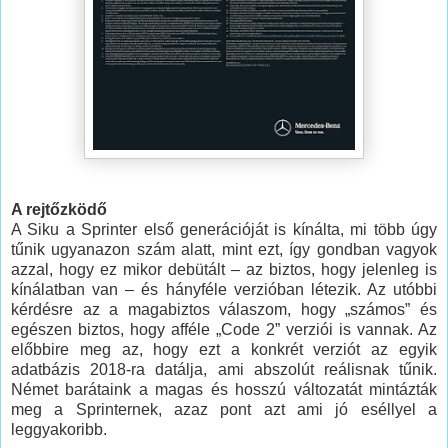
A rejtőzködő
A Siku a Sprinter első generációját is kínálta, mi több úgy
tűnik ugyanazon szám alatt, mint ezt, így gondban vagyok
azzal, hogy ez mikor debütált – az biztos, hogy jelenleg is
kínálatban van – és hányféle verzióban létezik. Az utóbbi
kérdésre az a magabiztos válaszom, hogy „számos” és
egészen biztos, hogy afféle „Code 2” verziói is vannak. Az
előbbire meg az, hogy ezt a konkrét verziót az egyik
adatbázis
2018-ra datálja, ami abszolút reálisnak tűnik.
Német barátaink a magas és hosszú változatát mintázták
meg a Sprinternek, azaz pont azt ami jó eséllyel a
leggyakoribb.