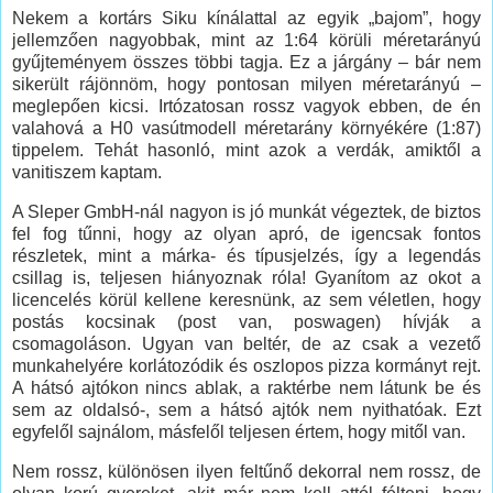
Nekem a kortárs Siku kínálattal az egyik „bajom”, hogy
jellemzően nagyobbak, mint az 1:64 körüli méretarányú
gyűjteményem összes többi tagja. Ez a járgány – bár nem
sikerült rájönnöm, hogy pontosan milyen méretarányú –
meglepően kicsi. Irtózatosan rossz vagyok ebben, de én
valahová a H0 vasútmodell méretarány környékére (1:87)
tippelem. Tehát hasonló, mint azok a verdák, amiktől a
vanitiszem kaptam.
A Sleper GmbH-nál nagyon is jó munkát végeztek, de biztos
fel fog tűnni, hogy az olyan apró, de igencsak fontos
részletek, mint a márka- és típusjelzés, így a legendás
csillag is, teljesen hiányoznak róla! Gyanítom az okot a
licencelés körül kellene keresnünk, az sem véletlen, hogy
postás kocsinak (post van, poswagen) hívják a
csomagoláson. Ugyan van beltér, de az csak a vezető
munkahelyére korlátozódik és oszlopos pizza kormányt rejt.
A hátsó ajtókon nincs ablak, a raktérbe nem látunk be és
sem az oldalsó-, sem a hátsó ajtók nem nyithatóak. Ezt
egyfelől sajnálom, másfelől teljesen értem, hogy mitől van.
Nem rossz, különösen ilyen feltűnő dekorral nem rossz, de