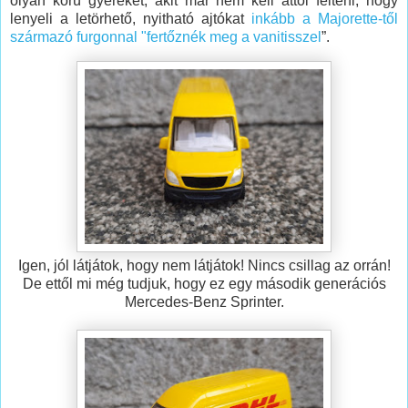
olyan korú gyereket, akit már nem kell attól félteni, hogy
lenyeli a letörhető, nyitható ajtókat
inkább a Majorette-től
származó furgonnal "fertőznék meg a vanitisszel
”.
Igen, jól látjátok, hogy nem látjátok! Nincs csillag az orrán!
De ettől mi még tudjuk, hogy ez egy második generációs
Mercedes-Benz Sprinter.