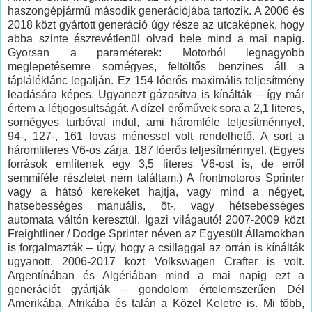
haszongépjármű második generációjába tartozik. A 2006 és
2018 közt gyártott generáció úgy része az utcaképnek, hogy
abba szinte észrevétlenül olvad bele mind a mai napig.
Gyorsan a paraméterek: Motorból legnagyobb
meglepetésemre sornégyes, feltöltős benzines áll a
tápláléklánc legalján. Ez 154 lóerős maximális teljesítmény
leadására képes. Ugyanezt gázosítva is kínálták – így már
értem a létjogosultságát. A dízel erőművek sora a 2,1 literes,
sornégyes turbóval indul, ami háromféle teljesítménnyel,
94-, 127-, 161 lovas ménessel volt rendelhető. A sort a
háromliteres V6-os zárja, 187 lóerős teljesítménnyel. (Egyes
források említenek egy 3,5 literes V6-ost is, de erről
semmiféle részletet nem találtam.) A frontmotoros Sprinter
vagy a hátsó kerekeket hajtja, vagy mind a négyet,
hatsebességes manuális, öt-, vagy hétsebességes
automata váltón keresztül. Igazi világautó! 2007-2009 közt
Freightliner / Dodge Sprinter néven az Egyesült Államokban
is forgalmazták – úgy, hogy a csillaggal az orrán is kínálták
ugyanott. 2006-2017 közt Volkswagen Crafter is volt.
Argentínában és Algériában mind a mai napig ezt a
generációt gyártják – gondolom értelemszerűen Dél
Amerikába, Afrikába és talán a Közel Keletre is. Mi több,